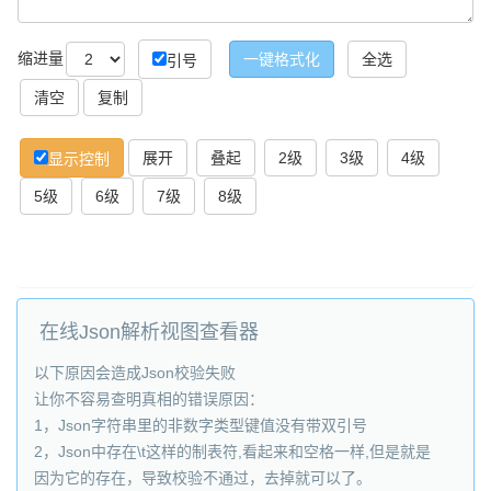
缩进量
全选
引号
复制
展开
叠起
2级
3级
4级
显示控制
5级
6级
7级
8级
在线Json解析视图查看器
以下原因会造成Json校验失败
让你不容易查明真相的错误原因：
1，Json字符串里的非数字类型键值没有带双引号
2，Json中存在\t这样的制表符,看起来和空格一样,但是就是
因为它的存在，导致校验不通过，去掉就可以了。