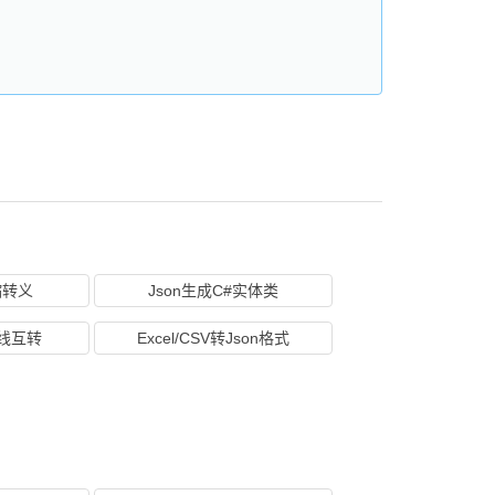
缩转义
Json生成C#实体类
在线互转
Excel/CSV转Json格式