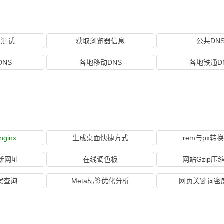
et测试
获取浏览器信息
公共DN
NS
各地移动DNS
各地铁通D
nginx
生成桌面快捷方式
rem与px转
新网址
在线调色板
网站Gzip压
案查询
Meta标签优化分析
网页关键词密