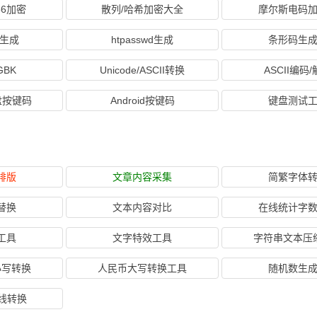
56加密
散列/哈希加密大全
摩尔斯电码
线生成
htpasswd生成
条形码生
GBK
Unicode/ASCII转换
ASCII编码
键盘按键码
Android按键码
键盘测试
排版
文章内容采集
简繁字体
替换
文本内容对比
在线统计字
工具
文字特效工具
字符串文本压
小写转换
人民币大写转换工具
随机数生
在线转换