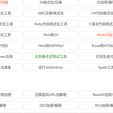
/压缩
JS格式化/压缩
JS加密/
式化工具
XML压缩/格式化
C#代码格式
格式化工具
Ruby代码格式化工具
C语言代码格
格式化工具
Html转JS
Html/JS
HP代码
Html转ASP/Perl
Excel转HT
Down互转
正则表达式测试工具
正则生成
语法速查
运行Js/html/css
Xpath工
进制加密
迅雷旋风URL加解密
Base64加密
/解密
DES加密/解密
RC4加密/