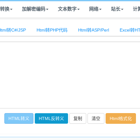
转换
加解密编码
文本数字
网络
站长
计
Html转C#/JSP
Html转PHP代码
Html转ASP/Perl
Excel转
复制
清空
Html格式化