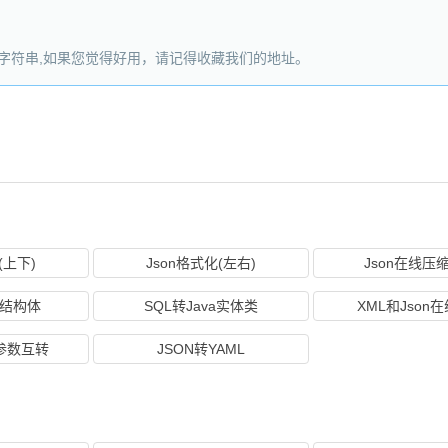
转义字符串,如果您觉得好用，请记得收藏我们的地址。
(上下)
Json格式化(左右)
Json在线压
o结构体
SQL转Java实体类
XML和Json
T参数互转
JSON转YAML