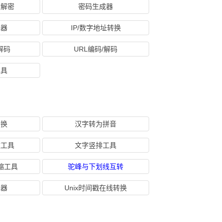
加解密
密码生成器
成器
IP/数字地址转换
/解码
URL编码/解码
工具
转换
汉字转为拼音
数工具
文字竖排工具
缩工具
驼峰与下划线互转
成器
Unix时间戳在线转换